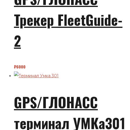
Трекер FleetGuide-
2
₽
6000
GPS/ГЛОНАСС
терминал УМКа301