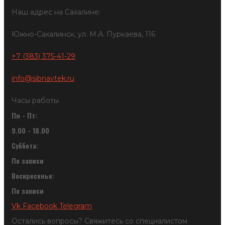
Наш адрес на Сахалине:
Южно-Сахалинск, ул. М.А. Пуркаева, 116
+7 (383) 375-41-29
info@sibnavtek.ru
Часы работы
Пн - Пт:
9.00 - 18.00
Суббота:
По записи
Воскресенье:
По записи
Vk
Facebook
Telegram
Остались вопросы? Свяжитесь со специалистом