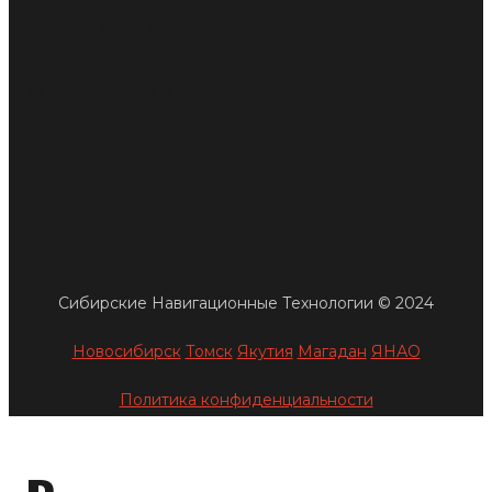
Обратный звонок
Тахографы
Мониторинг транспорта
Контроль топлива
Видеонаблюдение
Блог
О нас
Контакты
Сибирские Навигационные Технологии © 2024
Новосибирск
Томск
Якутия
Магадан
ЯНАО
Политика конфиденциальности