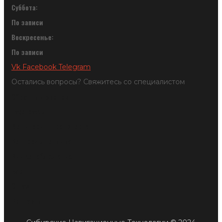
Суббота:
По записи
Воскресенье:
По записи
Vk
Facebook
Telegram
Остались вопросы? Свяжитесь со специалистом
Обратный звонок
Тахографы
Мониторинг транспорта
Контроль топлива
Видеонаблюдение
Блог
О нас
Контакты