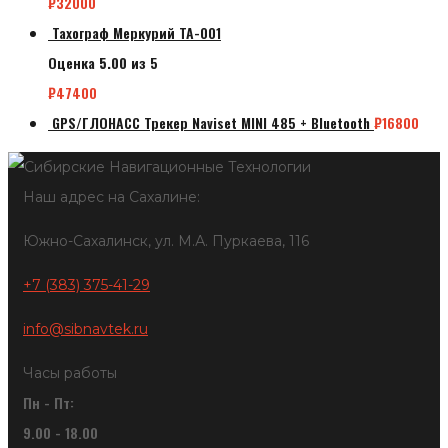
₽
32000
Тахограф Меркурий ТА-001
Оценка
5.00
из 5
₽
47400
GPS/ГЛОНАСС Трекер Naviset MINI 485 + Bluetooth
₽
16800
Наш адрес на Сахалине:
Южно-Сахалинск, ул. М.А. Пуркаева, 116
+7 (383) 375-41-29
info@sibnavtek.ru
Часы работы
Пн - Пт:
9.00 - 18.00