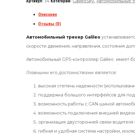
Артикул:
Категории:
,
34
GalileoSky
Автомобильные 
Описание
Отзывы (0)
Автомобильный трекер Galileo
устанавливает
скорости движения, направления, состояния до
Автомобильный GPS-контроллер Galileo имеет бо
Главными его достоинствами является:
высокая степень надежности (использован
поддержка большого интерфейсов для под
возможность работы с CAN-шиной автомобил
возможность подключения внешней видео
организация двусторонней связи водителя 
гибкая и удобная система настройки, иск