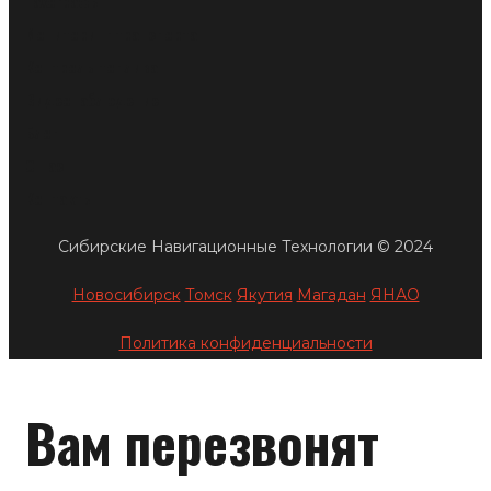
Тахографы
Мониторинг транспорта
Контроль топлива
Видеонаблюдение
Блог
О нас
Контакты
Сибирские Навигационные Технологии © 2024
Новосибирск
Томск
Якутия
Магадан
ЯНАО
Политика конфиденциальности
Вам перезвонят