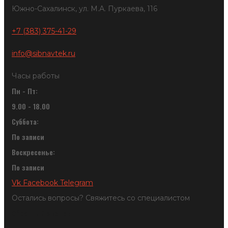
Южно-Сахалинск, ул. М.А. Пуркаева, 116
+7 (383) 375-41-29
info@sibnavtek.ru
Часы работы
Пн - Пт:
9.00 - 18.00
Суббота:
По записи
Воскресенье:
По записи
Vk
Facebook
Telegram
Остались вопросы? Свяжитесь со специалистом
Обратный звонок