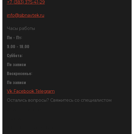
+7 (383) 375-41-29
info@sibnavtek.ru
Часы работы
Пн - Пт:
9.00 - 18.00
Суббота:
По записи
Воскресенье:
По записи
Vk
Facebook
Telegram
Остались вопросы? Свяжитесь со специалистом
Обратный звонок
Тахографы
Мониторинг транспорта