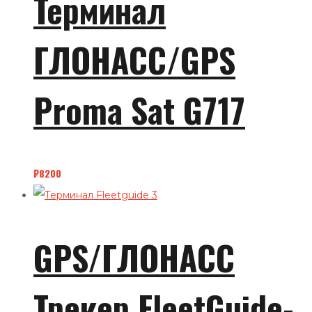
Терминал
ГЛОНАСС/GPS
Proma Sat G717
₽
8200
GPS/ГЛОНАСС
Трекер FleetGuide-